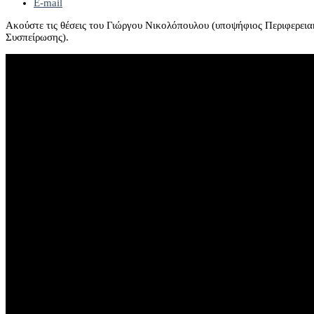
E-mail
Ακούστε τις θέσεις του Γιώργου Νικολόπουλου (υποψήφιος Περιφερεια
Συσπείρωσης).