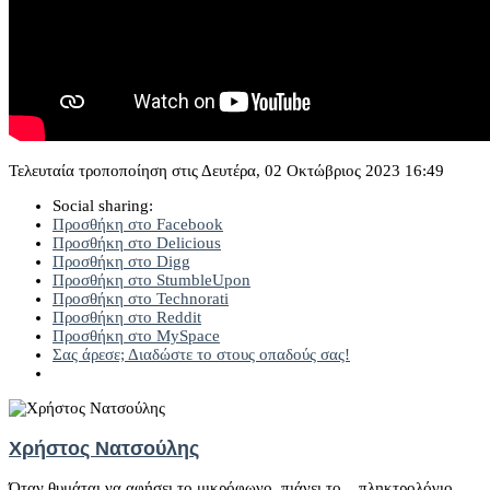
Τελευταία τροποποίηση στις Δευτέρα, 02 Οκτώβριος 2023 16:49
Social sharing:
Προσθήκη στο Facebook
Προσθήκη στο Delicious
Προσθήκη στο Digg
Προσθήκη στο StumbleUpon
Προσθήκη στο Technorati
Προσθήκη στο Reddit
Προσθήκη στο MySpace
Σας άρεσε; Διαδώστε το στους οπαδούς σας!
Χρήστος Νατσούλης
Όταν θυμάται να αφήσει το μικρόφωνο, πιάνει το... πληκτρολόγιο