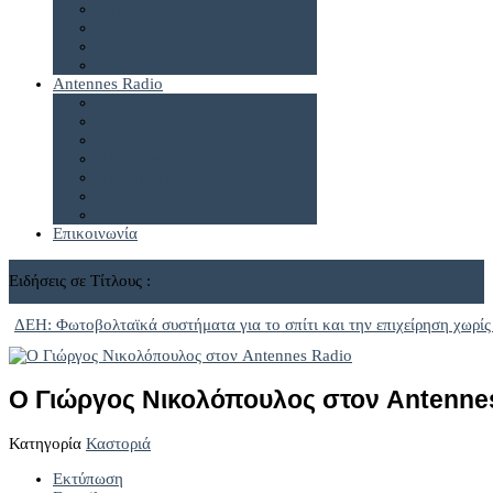
Διαφήμιση
Πολιτική Δεδομένων
Antennes Radio
Antennes Live24
Antennes e-radio
Επικοινωνία
Ειδήσεις σε Τίτλους :
ΔΕΗ: Φωτοβολταϊκά συστήματα για το σπίτι και την επιχείρηση χωρίς
Ο Γιώργος Νικολόπουλος στον Antenne
Κατηγορία
Καστοριά
Εκτύπωση