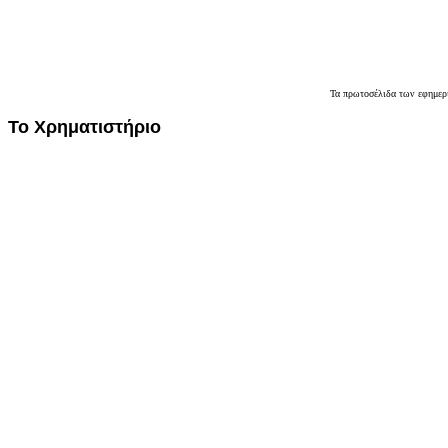
Τα
πρωτοσέλιδα
των εφημερ
Το
Χρηματιστήριο