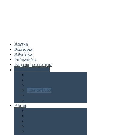
Αρχική
Καστοριά
Αθλητικά
Εκδηλώσεις
Επιχειρηματικότητα
Εδώ Χαλαρώνουμε
Πρωτοσέλιδα
About
antennes.gr
Διαφήμιση