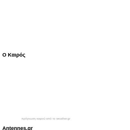
Ο
Καιρός
πρόγνωση καιρού από το weather.gr
Antennes.gr