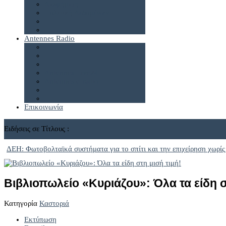
Διαφήμιση
Πολιτική Δεδομένων
Antennes Radio
Antennes Live24
Antennes e-radio
Επικοινωνία
Ειδήσεις σε Τίτλους :
ΔΕΗ: Φωτοβολταϊκά συστήματα για το σπίτι και την επιχείρηση χωρίς
Βιβλιοπωλείο «Κυριάζου»: Όλα τα είδη σ
Κατηγορία
Καστοριά
Εκτύπωση