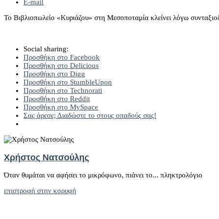
E-mail
Το Βιβλιοπωλείο «Κυριάζου» στη Μεσοποταμία κλείνει λόγω συνταξιοδό
Social sharing:
Προσθήκη στο Facebook
Προσθήκη στο Delicious
Προσθήκη στο Digg
Προσθήκη στο StumbleUpon
Προσθήκη στο Technorati
Προσθήκη στο Reddit
Προσθήκη στο MySpace
Σας άρεσε; Διαδώστε το στους οπαδούς σας!
Χρήστος Νατσούλης
Όταν θυμάται να αφήσει το μικρόφωνο, πιάνει το... πληκτρολόγιο
επιστροφή στην κορυφή