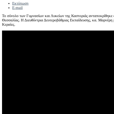
Εκτύπωση
E-mail
Το σύνολο των Γυμνασίων και Λυκείων της Καστοριάς ανταποκρίθηκε 
Θεσσαλίας. Η Διευθύντρια Δευτεροβάθμιας Εκπαίδευσης, κα. Μαρνέρη 
Κεραίες.