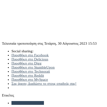
Τελευταία τροποποίηση στις Τετάρτη, 30 Αύγουστος 2023 15:53
Social sharing:
Προσθήκη στο Facebook
Προσθήκη στο Delicious
Προσθήκη στο Digg
Προσθήκη στο StumbleUpon
Προσθήκη στο Technorati
Προσθήκη στο Reddit
Προσθήκη στο MySpace
Σας άρεσε; Διαδώστε το στους οπαδούς σας!
Ετικέτες
Πάνος Κεπαπτσόγλου