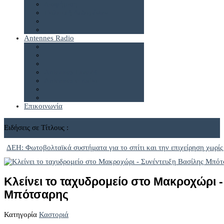
Διαφήμιση
Πολιτική Δεδομένων
Antennes Radio
Antennes Live24
Antennes e-radio
Επικοινωνία
Ειδήσεις σε Τίτλους :
ΔΕΗ: Φωτοβολταϊκά συστήματα για το σπίτι και την επιχείρηση χωρίς
Κλείνει το ταχυδρομείο στο Μακροχώρι 
Μπότσαρης
Κατηγορία
Καστοριά