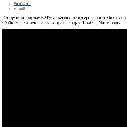
Εκτύπωση
E-mail
Για την απόφαση των ΕΛΤΑ να κλείσει το ταχυδρομείο στο Μακροχώρι 
σύμβουλος, καταγόμενος από την περιοχή, κ. Βασίλης Μπότσαρης.