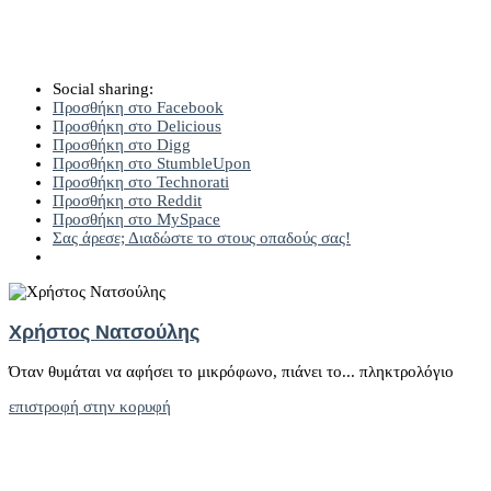
Social sharing:
Προσθήκη στο Facebook
Προσθήκη στο Delicious
Προσθήκη στο Digg
Προσθήκη στο StumbleUpon
Προσθήκη στο Technorati
Προσθήκη στο Reddit
Προσθήκη στο MySpace
Σας άρεσε; Διαδώστε το στους οπαδούς σας!
Χρήστος Νατσούλης
Όταν θυμάται να αφήσει το μικρόφωνο, πιάνει το... πληκτρολόγιο
επιστροφή στην κορυφή