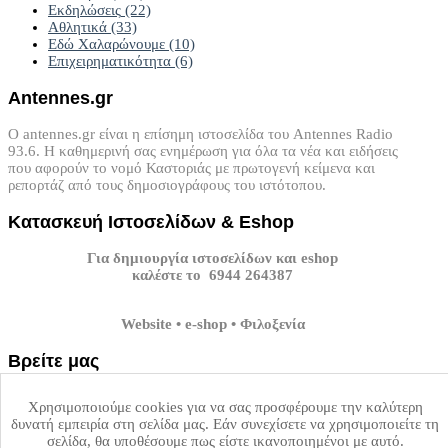
Εκδηλώσεις
(22)
Αθλητικά
(33)
Εδώ Χαλαρώνουμε
(10)
Επιχειρηματικότητα
(6)
Antennes.gr
Ο antennes.gr είναι η επίσημη ιστοσελίδα του Antennes Radio
93.6. Η καθημερινή σας ενημέρωση για όλα τα νέα και ειδήσεις
που αφορούν το νομό Καστοριάς με πρωτογενή κείμενα και
ρεπορτάζ από τους δημοσιογράφους του ιστότοπου.
Κατασκευή
Ιστοσελίδων
&
Eshop
Για δημιουργία ιστοσελίδων και eshop
καλέστε το 6944 264387
Website • e-shop • Φιλοξενία
Βρείτε
μας
Επισκεφτείτε τα κοινωνικά μέσα δικτύωσης του antennes.gr.
Χρησιμοποιούμε cookies για να σας προσφέρουμε την καλύτερη
δυνατή εμπειρία στη σελίδα μας. Εάν συνεχίσετε να χρησιμοποιείτε τη
Facebook
Twitter
Youtube
GPlus
Instagram
σελίδα, θα υποθέσουμε πως είστε ικανοποιημένοι με αυτό.