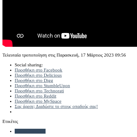
Τελευταία τροποποίηση στις Παρασκευή, 17 Μάρτιος 2023 09:56
Social sharing:
Προσθήκη στο Facebook
Προσθήκη στο Delicious
Προσθήκη στο Digg
Προσθήκη στο StumbleUpon
Προσθήκη στο Technorati
Προσθήκη στο Reddit
Προσθήκη στο MySpace
Σας άρεσε; Διαδώστε το στους οπαδούς σας!
Ετικέτες
Μαρία Ευθυμίου